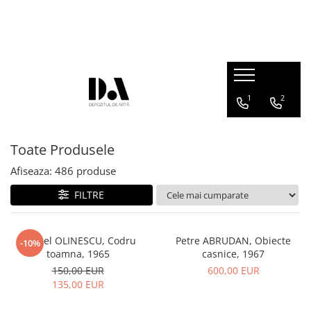
COLECȚII DE AUTOR
Marcel OLINESCU (1896-1992)
Petre ABRUDAN (1907-1979)
1
2
HEIM András (1946-2020)
Toate Produsele
Afiseaza:
486
produse
FILTRE
Marcel OLINESCU, Codru
Petre ABRUDAN, Obiecte
-10%
toamna, 1965
casnice, 1967
150,00 EUR
600,00 EUR
135,00 EUR