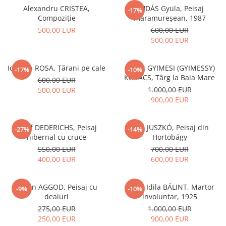
Alexandru CRISTEA,
DUDÁS Gyula, Peisaj
-17%
Compoziție
maramureșean, 1987
500,00 EUR
600,00 EUR
500,00 EUR
Iolanda ROSA, Țărani pe cale
Gábor GYIMESI (GYIMESSY)
-17%
-10%
KOVÁCS, Târg la Baia Mare
600,00 EUR
1.000,00 EUR
500,00 EUR
900,00 EUR
Josef DEDERICHS, Peisaj
Béla JUSZKÓ, Peisaj din
-27%
-14%
hibernal cu cruce
Hortobágy
550,00 EUR
700,00 EUR
400,00 EUR
600,00 EUR
István AGGOD, Peisaj cu
Gyula Idila BÁLINT, Martor
-9%
-10%
dealuri
involuntar, 1925
275,00 EUR
1.000,00 EUR
250,00 EUR
900,00 EUR