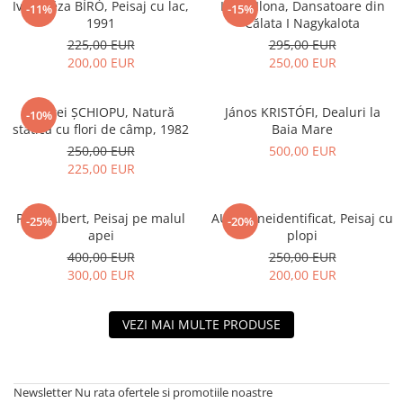
Iván Géza BÍRÓ, Peisaj cu lac,
LUKA Ilona, Dansatoare din
-11%
-15%
1991
Călata I Nagykalota
225,00 EUR
295,00 EUR
200,00 EUR
250,00 EUR
Andrei ȘCHIOPU, Natură
János KRISTÓFI, Dealuri la
-10%
statică cu flori de câmp, 1982
Baia Mare
250,00 EUR
500,00 EUR
225,00 EUR
PAÁL Albert, Peisaj pe malul
AUTOR neidentificat, Peisaj cu
-25%
-20%
apei
plopi
400,00 EUR
250,00 EUR
300,00 EUR
200,00 EUR
VEZI MAI MULTE PRODUSE
Newsletter
Nu rata ofertele si promotiile noastre