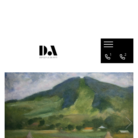
COLECȚII DE AUTOR
Marcel OLINESCU (1896-1992)
Petre ABRUDAN (1907-1979)
HEIM András (1946-2020)
1
2