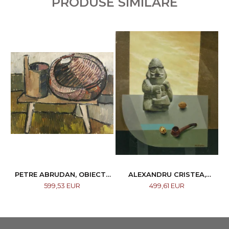
PRODUSE SIMILARE
PETRE ABRUDAN, OBIECTE
ALEXANDRU CRISTEA,
CASNICE, 1967
COMPOZIȚIE
599,53 EUR
499,61 EUR