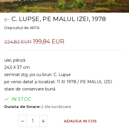
C. LUPȘE, PE MALUL IZEI, 1978
Depozitul de ARTA
199,84 EUR
224,82 EUR
ulei, pânză
24,5 X 37 cm
semnat stg. jos cu brun: C. Lupșe
pe verso datat și localizat: 11 XI 1978 / PE MALUL IZEI
stare de conservare bună
IN STOC
Durata de livrare:
2 zile lucrătoare
ADAUGA IN COS