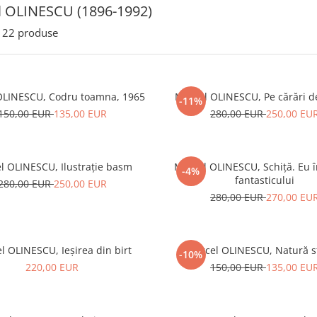
l OLINESCU (1896-1992)
22
produse
OLINESCU, Codru toamna, 1965
Marcel OLINESCU, Pe cărări 
-11%
150,00 EUR
135,00 EUR
280,00 EUR
250,00 EU
l OLINESCU, Ilustrație basm
Marcel OLINESCU, Schiță. Eu 
-4%
fantasticului
280,00 EUR
250,00 EUR
280,00 EUR
270,00 EU
l OLINESCU, Ieșirea din birt
Marcel OLINESCU, Natură s
-10%
220,00 EUR
150,00 EUR
135,00 EU