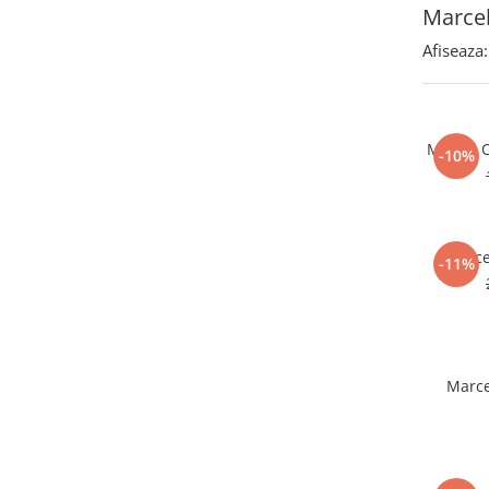
Marce
Afiseaza:
Marcel 
-10%
Marce
-11%
Marce