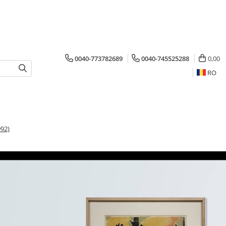
0040-773782689
0040-745525288
0,00
RO
92)