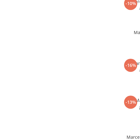
Marc
-10%
Ma
Mar
-16%
M
-13%
Marce