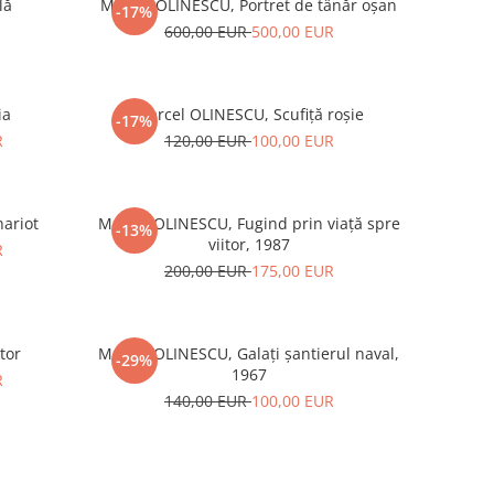
lă
Marcel OLINESCU, Portret de tânăr oșan
-17%
600,00 EUR
500,00 EUR
ia
Marcel OLINESCU, Scufiță roșie
-17%
R
120,00 EUR
100,00 EUR
ariot
Marcel OLINESCU, Fugind prin viață spre
-13%
viitor, 1987
R
200,00 EUR
175,00 EUR
tor
Marcel OLINESCU, Galați șantierul naval,
-29%
1967
R
140,00 EUR
100,00 EUR