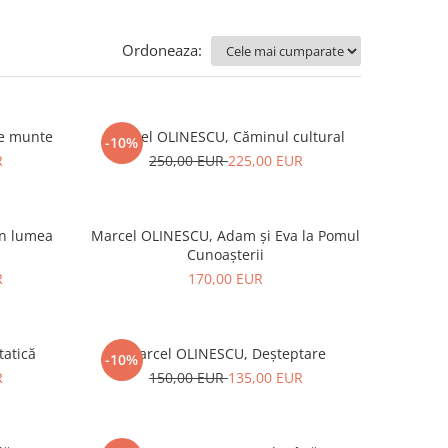
Ordoneaza:
de munte
Marcel OLINESCU, Căminul cultural
-10%
R
250,00 EUR
225,00 EUR
în lumea
Marcel OLINESCU, Adam și Eva la Pomul
Cunoașterii
R
170,00 EUR
tatică
Marcel OLINESCU, Deșteptare
-10%
R
150,00 EUR
135,00 EUR