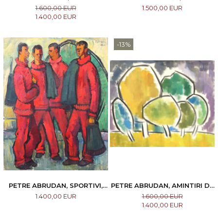
CLAIE, 1974
1.600,00 EUR
1.500,00 EUR
1.400,00 EUR
-13%
PETRE ABRUDAN, SPORTIVI,
PETRE ABRUDAN, AMINTIRI DE
1960
PE IZA, 1975
1.400,00 EUR
1.600,00 EUR
1.400,00 EUR