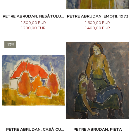
PETRE ABRUDAN, NESĂTULUL,
PETRE ABRUDAN, EMOȚII, 1973
1965
1.300,00 EUR
1.600,00 EUR
1.200,00 EUR
1.400,00 EUR
-13%
PETRE ABRUDAN, CASĂ CU
PETRE ABRUDAN, PIETA