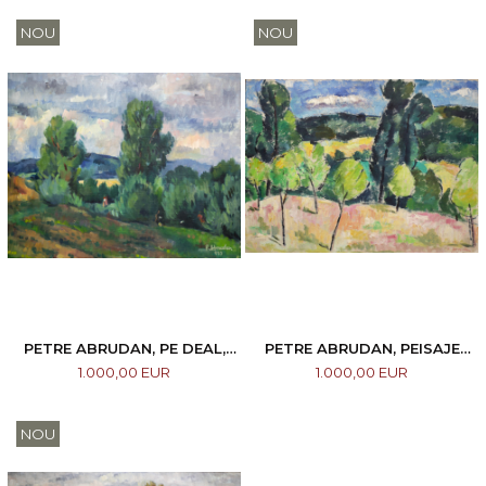
NOU
NOU
PETRE ABRUDAN, PE DEAL,
PETRE ABRUDAN, PEISAJE
1953
BĂIMĂREANE, 1946 I 2 LUCRĂRI
1.000,00 EUR
1.000,00 EUR
NOU