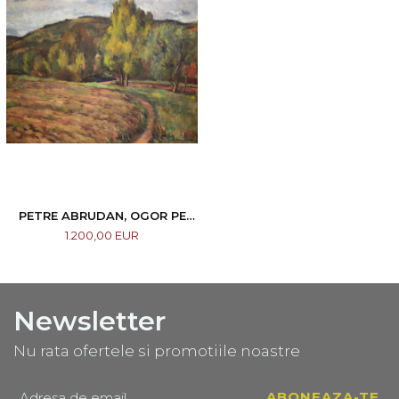
PETRE ABRUDAN, OGOR PE
MALUL SOMEȘULUI
1.200,00 EUR
Newsletter
Nu rata ofertele si promotiile noastre