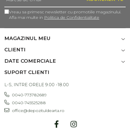
Vreau sa primesc newsletter cu promotiile magazinului.
Afla mai multe in
Politica de Confidentialitate
MAGAZINUL MEU
CLIENTI
DATE COMERCIALE
SUPORT CLIENTI
L-S, INTRE ORELE 9.00 -18.00
0040-773782689
0040-745525288
office@depozituldearta.ro