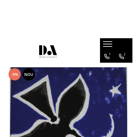
COLECȚII DE AUTOR
Marcel OLINESCU (1896-1992)
Petre ABRUDAN (1907-1979)
HEIM András (1946-2020)
1
2
-5%
NOU