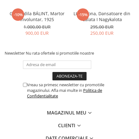
Gyula Idila BÁLINT, Martor
LUKA Ilona, Dansatoare din
-10%
-15%
involuntar, 1925
Călata I Nagykalota
1.000,00 EUR
295,00 EUR
900,00 EUR
250,00 EUR
Newsletter
Nu rata ofertele si promotiile noastre
Vreau sa primesc newsletter cu promotiile
magazinului. Afla mai multe in
Politica de
Confidentialitate
MAGAZINUL MEU
CLIENTI
DATE COMERCIALE