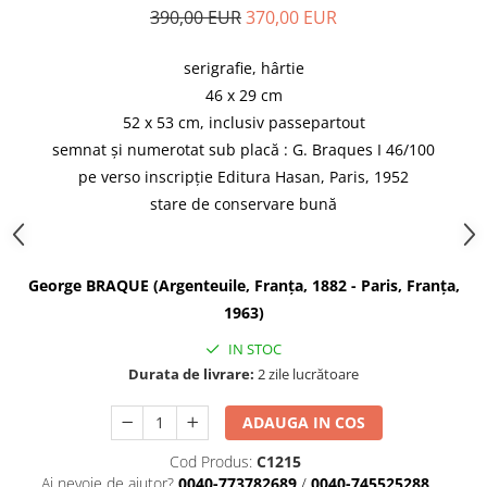
390,00 EUR
370,00 EUR
serigrafie, hârtie
46 x 29 cm
52 x 53 cm, inclusiv passepartout
semnat și numerotat sub placă : G. Braques I 46/100
pe verso inscripție Editura Hasan, Paris, 1952
stare de conservare bună
George BRAQUE (Argenteuile, Franța, 1882 - Paris, Franța,
1963)
IN STOC
Durata de livrare:
2 zile lucrătoare
ADAUGA IN COS
Cod Produs:
C1215
Ai nevoie de ajutor?
0040-773782689
/
0040-745525288