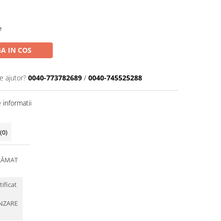
e
A IN COS
e ajutor?
0040-773782689
/
0040-745525288
informatii
(0)
RĂMAT
tificat
NZARE