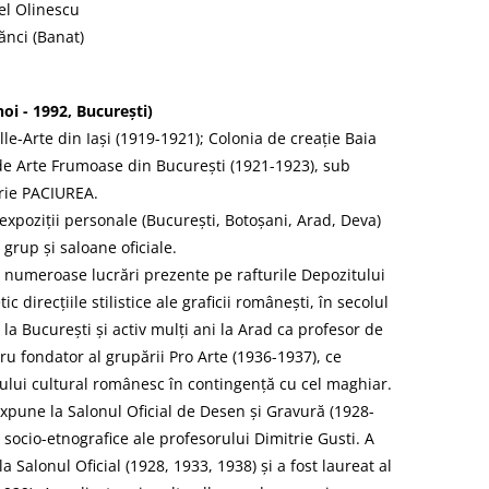
el Olinescu
ănci (Banat)
i - 1992, București)
lle-Arte din Iași (1919-1921); Colonia de creație Baia
de Arte Frumoase din București (1921-1923), sub
rie PACIUREA.
expoziții personale (București, Botoșani, Arad, Deva)
e grup și saloane oficiale.
n numeroase lucrări prezente pe rafturile Depozitului
c direcțiile stilistice ale graficii românești, în secolul
la București și activ mulți ani la Arad ca profesor de
u fondator al grupării Pro Arte (1936-1937), ce
ui cultural românesc în contingență cu cel maghiar.
 expune la Salonul Oficial de Desen și Gravură (1928-
 socio-etnografice ale profesorului Dimitrie Gusti. A
 Salonul Oficial (1928, 1933, 1938) și a fost laureat al