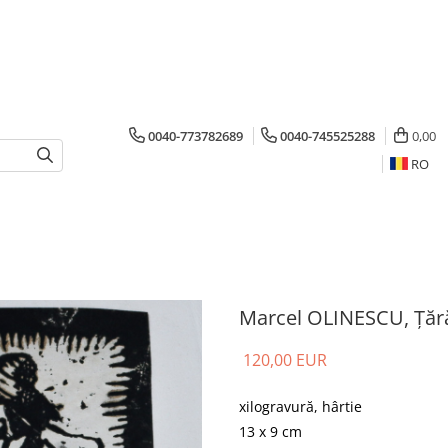
0040-773782689
0040-745525288
0,00
RO
Marcel OLINESCU, Țără
120,00 EUR
xilogravură, hârtie
13 x 9 cm