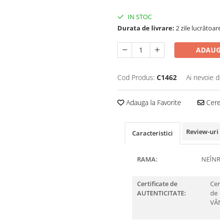
IN STOC
Durata de livrare:
2 zile lucrătoar
ADAUG
Cod Produs:
C1462
Ai nevoie d
Adauga la Favorite
Cere 
Review-uri
Caracteristici
RAMA:
NEÎN
Certificate de
Cer
AUTENTICITATE:
de
VÂ