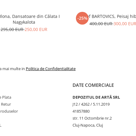
Ilona, Dansatoare din Călata I
József BARTOVICS, Peisaj hi
-25%
Nagykalota
400,00 EUR
300,00 EU
295,00 EUR
250,00 EUR
la mai multe in
Politica de Confidentialitate
DATE COMERCIALE
 Plata
DEPOZITUL DE ARTĂ SRL
e Retur
J12 / 4262 / 5.11.2019
Produselor
41857880
str. 11 Octombrie nr.2
L
Cluj-Napoca, Cluj