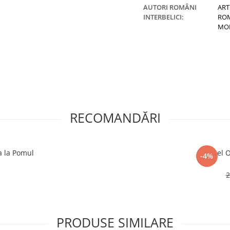
AUTORI ROMÂNI
ART
INTERBELICI:
RO
MO
RECOMANDĂRI
a la Pomul
Marcel O
-4%
2
PRODUSE SIMILARE