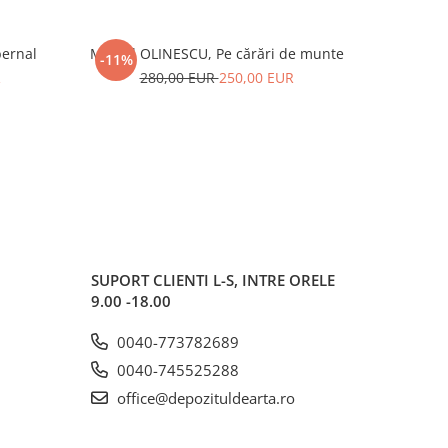
bernal
Marcel OLINESCU, Pe cărări de munte
Marcel 
-11%
-10%
R
280,00 EUR
250,00 EUR
2
SUPORT CLIENTI
L-S, INTRE ORELE
9.00 -18.00
0040-773782689
0040-745525288
office@depozituldearta.ro