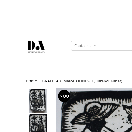
COLECȚII DE AUTOR
Marcel OLINESCU (1896-1992)
Petre ABRUDAN (1907-1979)
HEIM András (1946-2020)
Home /
GRAFICĂ /
Marcel OLINESCU, Țărănci (Banat)
NOU