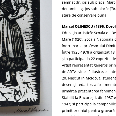
semnat dr. jos sub placă: Marc
denumit stg. jos sub placă: Țăr
stare de conservare bună
Marcel OLINESCU (1896, Doroho
Educația artistică: Școala de Be
Mare (1920); Școala Națională 
îndrumarea profesorului Dimit
Între 1925-1978 a organizat 18 
și a participat la 22 expoziții d
Artist reprezentat generos pri
de ARTĂ, vine să ilustreze sinteti
20. Născut în Moldova, student 
desen și redactor, a fost membr
urmărea prezentarea fenomenul
Stabilit la București, din 1937
1947) și participă la campaniile
primit premiul pentru gravură la