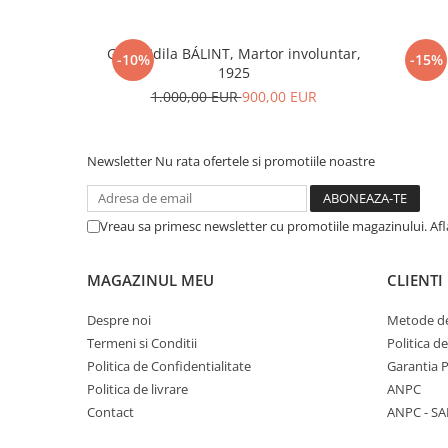
Gyula Idila BÁLINT, Martor involuntar,
LUKA 
-10%
-15%
1925
1.000,00 EUR
900,00 EUR
Newsletter
Nu rata ofertele si promotiile noastre
Vreau sa primesc newsletter cu promotiile magazinului. Af
MAGAZINUL MEU
CLIENTI
Despre noi
Metode de
Termeni si Conditii
Politica d
Politica de Confidentialitate
Garantia 
Politica de livrare
ANPC
Contact
ANPC - SA