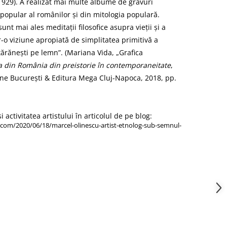
929). A realizat mai multe albume de gravuri
l popular al românilor și din mitologia populară.
unt mai ales meditații filosofice asupra vieții și a
tr-o viziune apropiată de simplitatea primitivă a
i țărănești pe lemn”. (Mariana Vida, „Grafica
a din România din preistorie în contemporaneitate
,
âne București & Editura Mega Cluj-Napoca, 2018, pp.
 activitatea artistului în articolul de pe blog:
.com/2020/06/18/marcel-olinescu-artist-etnolog-sub-semnul-