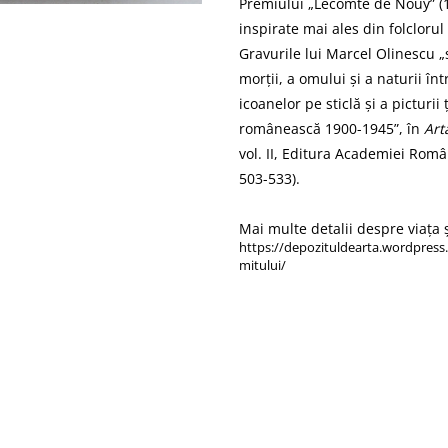
Premiului „Lecomte de Noüy” (1
inspirate mai ales din folcloru
Gravurile lui Marcel Olinescu „s
morții, a omului și a naturii în
icoanelor pe sticlă și a picturi
românească 1900-1945”, în
Art
vol. II, Editura Academiei Rom
503-533).
Mai multe detalii despre viața și
https://depozituldearta.wordpress
mitului/