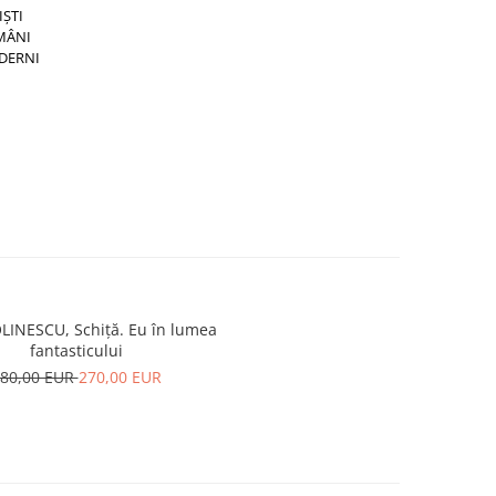
IȘTI
MÂNI
DERNI
LINESCU, Schiță. Eu în lumea
fantasticului
80,00 EUR
270,00 EUR