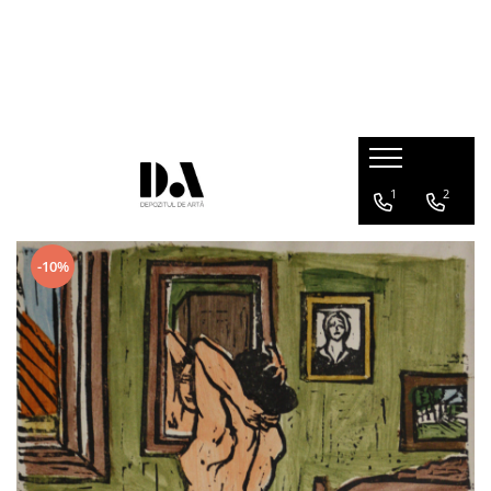
COLECȚII DE AUTOR
Marcel OLINESCU (1896-1992)
Petre ABRUDAN (1907-1979)
HEIM András (1946-2020)
1
2
-10%