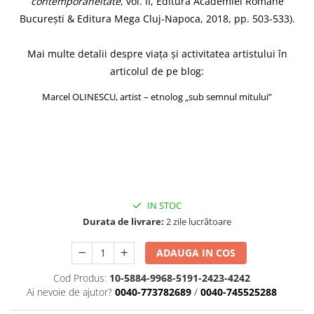
contemporaneitate
, vol. II, Editura Academiei Române
București & Editura Mega Cluj-Napoca, 2018, pp. 503-533).
Mai multe detalii despre viața și activitatea artistului în
articolul de pe blog:
Marcel OLINESCU, artist – etnolog „sub semnul mitului”
IN STOC
Durata de livrare:
2 zile lucrătoare
ADAUGA IN COS
Cod Produs:
10-5884-9968-5191-2423-4242
Ai nevoie de ajutor?
0040-773782689
/
0040-745525288