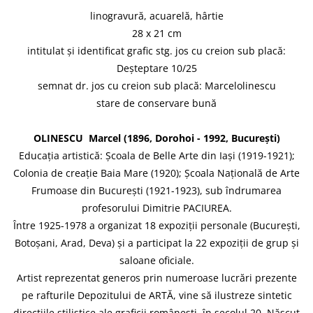
linogravură, acuarelă, hârtie
28 x 21 cm
intitulat și identificat grafic stg. jos cu creion sub placă:
Deșteptare 10/25
semnat dr. jos cu creion sub placă: Marcelolinescu
stare de conservare bună
OLINESCU Marcel (1896, Dorohoi - 1992, București)
Educația artistică: Școala de Belle Arte din Iași (1919-1921);
Colonia de creație Baia Mare (1920); Școala Națională de Arte
Frumoase din București (1921-1923), sub îndrumarea
profesorului Dimitrie PACIUREA.
Între 1925-1978 a organizat 18 expoziții personale (București,
Botoșani, Arad, Deva) și a participat la 22 expoziții de grup și
saloane oficiale.
Artist reprezentat generos prin numeroase lucrări prezente
pe rafturile Depozitului de ARTĂ, vine să ilustreze sintetic
direcțiile stilistice ale graficii românești, în secolul 20. Născut