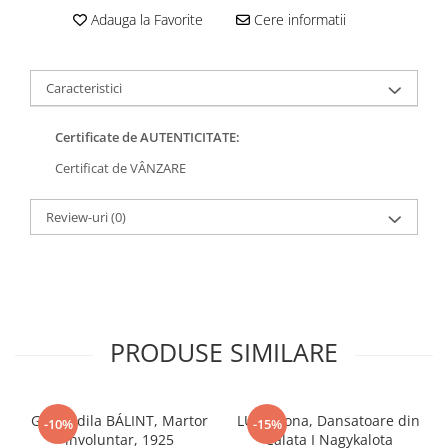
Adauga la Favorite
Cere informatii
Caracteristici
Certificate de AUTENTICITATE:
Certificat de VÂNZARE
Review-uri
(0)
PRODUSE SIMILARE
Gyula Idila BÁLINT, Martor
LUKA Ilona, Dansatoare din
-10%
-15%
involuntar, 1925
Călata I Nagykalota