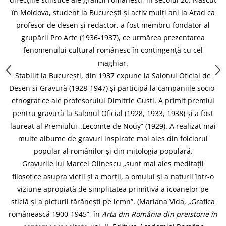
în Moldova, student la București și activ mulți ani la Arad ca
profesor de desen și redactor, a fost membru fondator al
grupării Pro Arte (1936-1937), ce urmărea prezentarea
fenomenului cultural românesc în contingență cu cel
maghiar.
Stabilit la București, din 1937 expune la Salonul Oficial de
Desen și Gravură (1928-1947) și participă la campaniile socio-
etnografice ale profesorului Dimitrie Gusti. A primit premiul
pentru gravură la Salonul Oficial (1928, 1933, 1938) și a fost
laureat al Premiului „Lecomte de Noüy” (1929). A realizat mai
multe albume de gravuri inspirate mai ales din folclorul
popular al românilor și din mitologia populară.
Gravurile lui Marcel Olinescu „sunt mai ales meditații
filosofice asupra vieții și a morții, a omului și a naturii într-o
viziune apropiată de simplitatea primitivă a icoanelor pe
sticlă și a picturii țărănești pe lemn”. (Mariana Vida, „Grafica
românească 1900-1945”, în
Arta din România din preistorie în