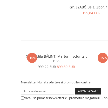
GY. SZABÓ Béla, Zbor, 
199,84 EUR
Gyula Idila BÁLINT, Martor involuntar,
LUKA 
-10%
-15%
1925
999,22 EUR
899,30 EUR
Newsletter
Nu rata ofertele si promotiile noastre
Vreau sa primesc newsletter cu promotiile magazinului. Af