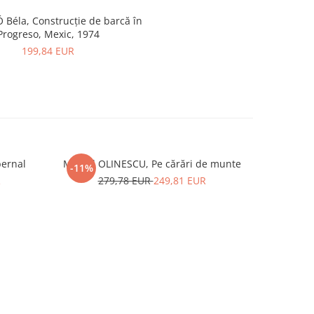
 Béla, Construcție de barcă în
Progreso, Mexic, 1974
199,84 EUR
bernal
Marcel OLINESCU, Pe cărări de munte
Marcel 
-11%
-10%
R
279,78 EUR
249,81 EUR
2