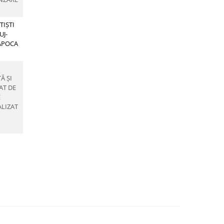
TIȘTI
UJ-
APOCA
Ă ȘI
AT DE
E
LIZAT