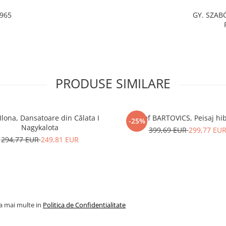
1965
GY. SZABÓ
PRODUSE SIMILARE
Ilona, Dansatoare din Călata I
József BARTOVICS, Peisaj hi
-25%
Nagykalota
399,69 EUR
299,77 EU
294,77 EUR
249,81 EUR
la mai multe in
Politica de Confidentialitate