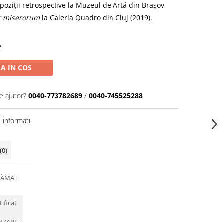
xpoziții retrospective la Muzeul de Artă din Brașov
r miserorum
la Galeria Quadro din Cluj (2019).
e
A IN COS
e ajutor?
0040-773782689
/
0040-745525288
informatii
(0)
RĂMAT
tificat
NZARE