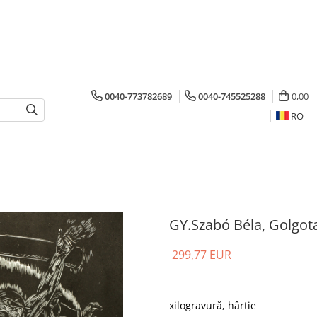
0040-773782689
0040-745525288
0,00
RO
GY.Szabó Béla, Golgot
299,77 EUR
xilogravură, hârtie