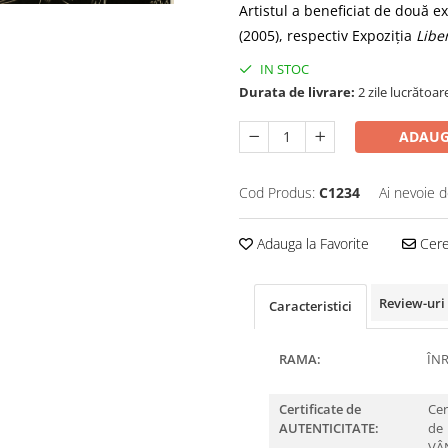
Artistul a beneficiat de două e
(2005), respectiv Expoziția
Libe
IN STOC
Durata de livrare:
2 zile lucrătoar
ADAUG
Cod Produs:
C1234
Ai nevoie d
Adauga la Favorite
Cere 
Review-uri
Caracteristici
RAMA:
ÎN
Certificate de
Cer
AUTENTICITATE:
de
VÂ