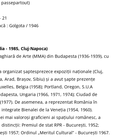
v passepartout)
- 21
acă : Golgota / 1946
ia - 1985, Cluj-Napoca)
Maghiară de Arte (MMA) din Budapesta (1936-1939), cu
a organizat șaptesprezece expoziții naționale (Cluj,
, Arad, Brașov, Sibiu) și a avut șapte prezențe
uxelles, Belgia (1958); Portland, Oregon, S.U.A
Budapesta, Ungaria (1966, 1971, 1974); Ciudad de
 (1977). De asemenea, a reprezentat România în
 integrate Bienalei de la Veneția (1954, 1960).
i mai valoroși graficieni ai spațiului românesc, a
 distincții: Premiul de stat RPR - București, 1952;
ești 1957; Ordinul „Meritul Cultural” - București 1967.