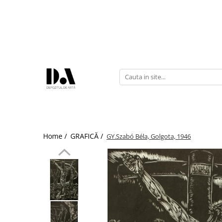
COLECȚII DE AUTOR
Marcel OLINESCU (1896-1992)
Petre ABRUDAN (1907-1979)
HEIM András (1946-2020)
Home /
GRAFICĂ /
GY.Szabó Béla, Golgota, 1946