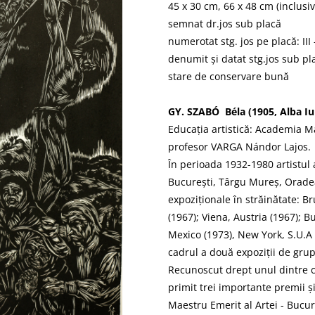
45 x 30 cm, 66 x 48 cm (inclusi
semnat dr.jos sub placă
numerotat stg. jos pe placă: III 
denumit și datat stg.jos sub pl
stare de conservare bună
GY. SZABÓ Béla (1905, Alba Iul
Educația artistică: Academia 
profesor VARGA Nándor Lajos.
În perioada 1932-1980 artistul 
București, Târgu Mureș, Oradea
expoziționale în străinătate: Br
(1967); Viena, Austria (1967); 
Mexico (1973), New York, S.U.A
cadrul a două expoziții de grup
Recunoscut drept unul dintre ce
primit trei importante premii și
Maestru Emerit al Artei - Bucur