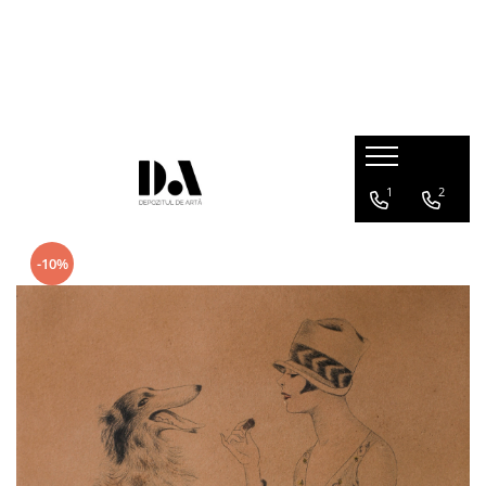
COLECȚII DE AUTOR
Marcel OLINESCU (1896-1992)
Petre ABRUDAN (1907-1979)
HEIM András (1946-2020)
1
2
-10%