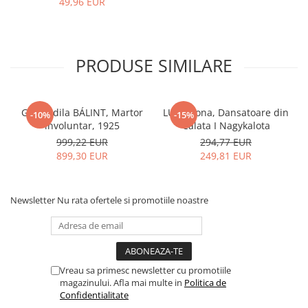
49,96 EUR
PRODUSE SIMILARE
Gyula Idila BÁLINT, Martor
LUKA Ilona, Dansatoare din
-10%
-15%
involuntar, 1925
Călata I Nagykalota
999,22 EUR
294,77 EUR
899,30 EUR
249,81 EUR
Newsletter
Nu rata ofertele si promotiile noastre
Vreau sa primesc newsletter cu promotiile
magazinului. Afla mai multe in
Politica de
Confidentialitate