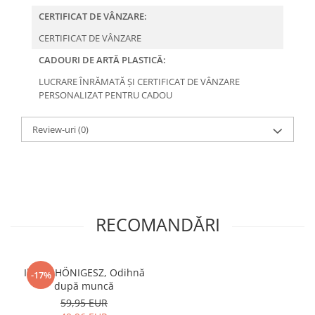
CERTIFICAT DE VÂNZARE:
CERTIFICAT DE VÂNZARE
CADOURI DE ARTĂ PLASTICĂ:
LUCRARE ÎNRĂMATĂ ȘI CERTIFICAT DE VÂNZARE
PERSONALIZAT PENTRU CADOU
Review-uri
(0)
RECOMANDĂRI
Ilonka HÖNIGESZ, Odihnă
-17%
după muncă
59,95 EUR