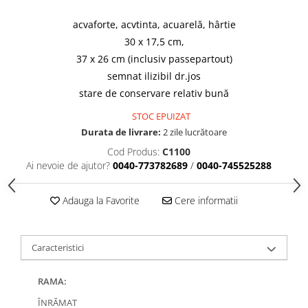
acvaforte, acvtinta, acuarelă, hârtie
30 x 17,5 cm,
37 x 26 cm (inclusiv passepartout)
semnat ilizibil dr.jos
stare de conservare relativ bună
STOC EPUIZAT
Durata de livrare:
2 zile lucrătoare
Cod Produs:
C1100
Ai nevoie de ajutor?
0040-773782689
/
0040-745525288
Adauga la Favorite
Cere informatii
Caracteristici
RAMA:
ÎNRĂMAT