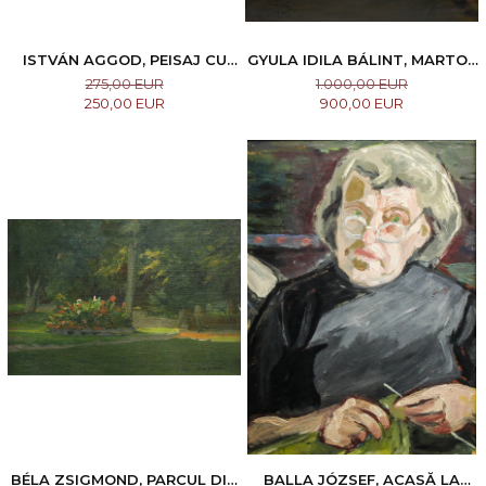
ISTVÁN AGGOD, PEISAJ CU
GYULA IDILA BÁLINT, MARTOR
DEALURI
INVOLUNTAR, 1925
275,00 EUR
1.000,00 EUR
250,00 EUR
900,00 EUR
BÉLA ZSIGMOND, PARCUL DIN
BALLA JÓZSEF, ACASĂ LA