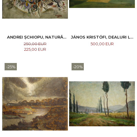
ANDREI ȘCHIOPU, NATURĂ
JÁNOS KRISTÓFI, DEALURI LA
STATICĂ CU FLORI DE CÂMP,
BAIA MARE
250,00 EUR
500,00 EUR
1982
225,00 EUR
-25%
-20%