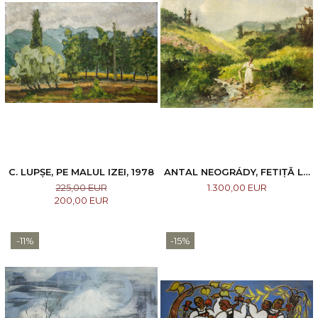
C. LUPȘE, PE MALUL IZEI, 1978
ANTAL NEOGRÁDY, FETIȚĂ LA
RÂU
225,00 EUR
1.300,00 EUR
200,00 EUR
-11%
-15%