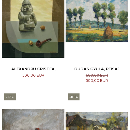
ALEXANDRU CRISTEA,
DUDÁS GYULA, PEISAJ
COMPOZIȚIE
MARAMUREȘEAN, 1987
500,00 EUR
600,00 EUR
500,00 EUR
-17%
-10%