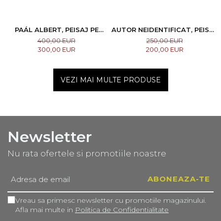
PAÁL ALBERT, PEISAJ PE
AUTOR NEIDENTIFICAT, PEISAJ
MALUL APEI
CU PLOPI
400,00 EUR
250,00 EUR
300,00 EUR
200,00 EUR
VEZI MAI MULTE PRODUSE
Newsletter
Nu rata ofertele si promotiile noastre
Vreau sa primesc newsletter cu promotiile magazinului.
Afla mai multe in
Politica de Confidentialitate