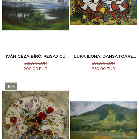
IVÁN GÉZA BÍRÓ, PEISAJ CU
LUKA ILONA, DANSATOARE
LAC, 1991
DIN CĂLATA I NAGYKALOTA
225,00 EUR
295,00 EUR
200,00 EUR
250,00 EUR
-10%