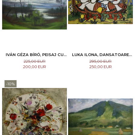
IVÁN GÉZA BÍRÓ, PEISAJ CU
LUKA ILONA, DANSATOARE
LAC, 1991
DIN CĂLATA I NAGYKALOTA
225,00 EUR
295,00 EUR
200,00 EUR
250,00 EUR
-10%