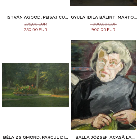
ISTVÁN AGGOD, PEISAJ CU
GYULA IDILA BÁLINT, MARTOR
DEALURI
INVOLUNTAR, 1925
275,00 EUR
1.000,00 EUR
250,00 EUR
900,00 EUR
BÉLA ZSIGMOND, PARCUL DIN
BALLA JÓZSEF, ACASĂ LA