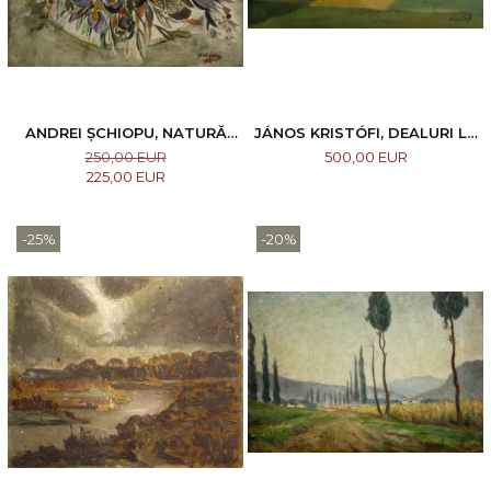
ANDREI ȘCHIOPU, NATURĂ
JÁNOS KRISTÓFI, DEALURI LA
STATICĂ CU FLORI DE CÂMP,
BAIA MARE
250,00 EUR
500,00 EUR
1982
225,00 EUR
-25%
-20%