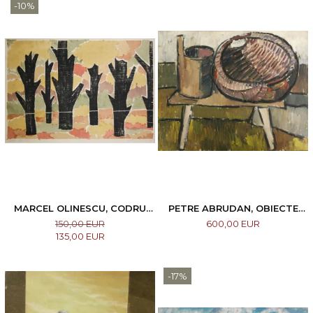
-10%
MARCEL OLINESCU, CODRU
PETRE ABRUDAN, OBIECTE
TOAMNA, 1965
CASNICE, 1967
150,00 EUR
600,00 EUR
135,00 EUR
-17%