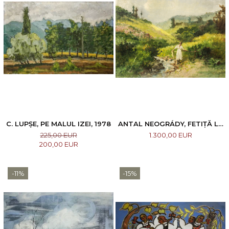
C. LUPȘE, PE MALUL IZEI, 1978
ANTAL NEOGRÁDY, FETIȚĂ LA
RÂU
225,00 EUR
1.300,00 EUR
200,00 EUR
-11%
-15%