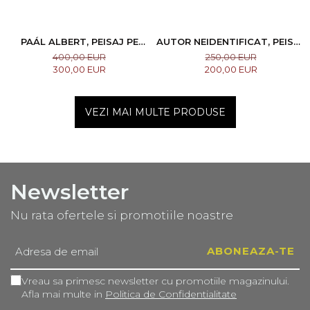
PAÁL ALBERT, PEISAJ PE
AUTOR NEIDENTIFICAT, PEISAJ
MALUL APEI
CU PLOPI
400,00 EUR
250,00 EUR
300,00 EUR
200,00 EUR
VEZI MAI MULTE PRODUSE
Newsletter
Nu rata ofertele si promotiile noastre
Vreau sa primesc newsletter cu promotiile magazinului.
Afla mai multe in
Politica de Confidentialitate