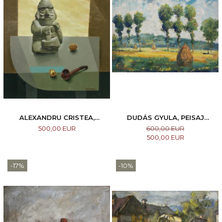
ALEXANDRU CRISTEA,
DUDÁS GYULA, PEISAJ
COMPOZIȚIE
MARAMUREȘEAN, 1987
500,00 EUR
600,00 EUR
500,00 EUR
-17%
-10%