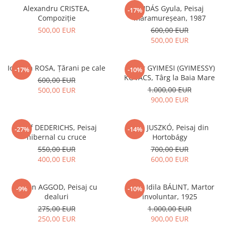
Alexandru CRISTEA,
DUDÁS Gyula, Peisaj
-17%
Compoziție
maramureșean, 1987
500,00 EUR
600,00 EUR
500,00 EUR
Iolanda ROSA, Țărani pe cale
Gábor GYIMESI (GYIMESSY)
-17%
-10%
KOVÁCS, Târg la Baia Mare
600,00 EUR
1.000,00 EUR
500,00 EUR
900,00 EUR
Josef DEDERICHS, Peisaj
Béla JUSZKÓ, Peisaj din
-27%
-14%
hibernal cu cruce
Hortobágy
550,00 EUR
700,00 EUR
400,00 EUR
600,00 EUR
István AGGOD, Peisaj cu
Gyula Idila BÁLINT, Martor
-9%
-10%
dealuri
involuntar, 1925
275,00 EUR
1.000,00 EUR
250,00 EUR
900,00 EUR