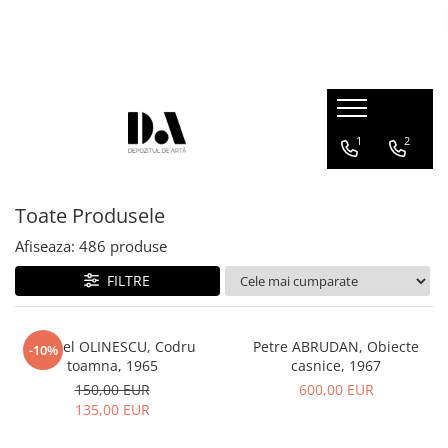
COLECȚII DE AUTOR
Marcel OLINESCU (1896-1992)
Petre ABRUDAN (1907-1979)
1
2
HEIM András (1946-2020)
Toate Produsele
Afiseaza:
486
produse
FILTRE
Marcel OLINESCU, Codru
Petre ABRUDAN, Obiecte
-10%
toamna, 1965
casnice, 1967
150,00 EUR
600,00 EUR
135,00 EUR