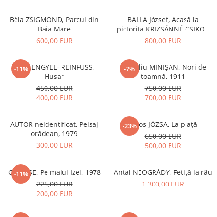
Béla ZSIGMOND, Parcul din
BALLA József, Acasă la
Baia Mare
pictorița KRIZSÁNNÉ CSIKOS
Antónia
600,00 EUR
800,00 EUR
Ede LENGYEL- REINFUSS,
Corneliu MINIȘAN, Nori de
-11%
-7%
Husar
toamnă, 1911
450,00 EUR
750,00 EUR
400,00 EUR
700,00 EUR
AUTOR neidentificat, Peisaj
János JÓZSA, La piață
-23%
orădean, 1979
650,00 EUR
300,00 EUR
500,00 EUR
C. LUPȘE, Pe malul Izei, 1978
Antal NEOGRÁDY, Fetiță la râu
-11%
225,00 EUR
1.300,00 EUR
200,00 EUR