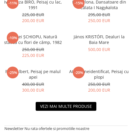
Iván Géza BÍRÓ, Peisaj cu lac,
LUKA Ilona, Dansatoare din
-11%
-15%
1991
Călata I Nagykalota
225,00 EUR
295,00 EUR
200,00 EUR
250,00 EUR
Andrei ȘCHIOPU, Natură
János KRISTÓFI, Dealuri la
-10%
statică cu flori de câmp, 1982
Baia Mare
250,00 EUR
500,00 EUR
225,00 EUR
PAÁL Albert, Peisaj pe malul
AUTOR neidentificat, Peisaj cu
-25%
-20%
apei
plopi
400,00 EUR
250,00 EUR
300,00 EUR
200,00 EUR
VEZI MAI MULTE PRODUSE
Newsletter
Nu rata ofertele si promotiile noastre