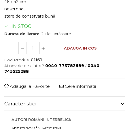
46 x 42 cm
nesemnat
stare de conservare bună
IN STOC
Durata de livrare:
2 zile lucrătoare
ADAUGA IN COS
Cod Produs:
C1161
Ai nevoie de ajutor?
0040-773782689
/
0040-
745525288
Adauga la Favorite
Cere informatii
Caracteristici
AUTORI ROMÂNI INTERBELICI:
ARTIȘTI ROMÂNI MODERNI