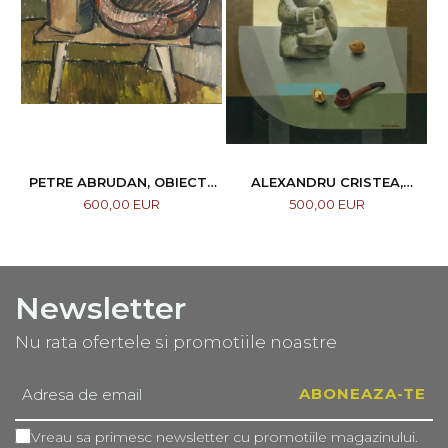
PETRE ABRUDAN, OBIECTE
ALEXANDRU CRISTEA,
CASNICE, 1967
COMPOZIȚIE
600,00 EUR
500,00 EUR
Newsletter
Nu rata ofertele si promotiile noastre
Vreau sa primesc newsletter cu promotiile magazinului.