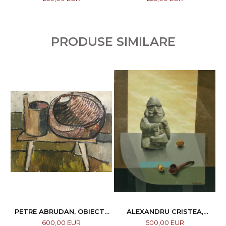
PRODUSE SIMILARE
PETRE ABRUDAN, OBIECTE
ALEXANDRU CRISTEA,
CASNICE, 1967
COMPOZIȚIE
600,00 EUR
500,00 EUR