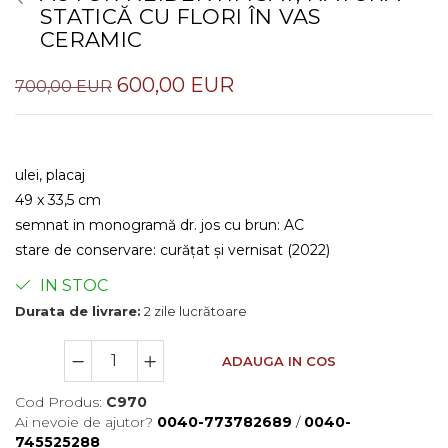
STATICĂ CU FLORI ÎN VAS
CERAMIC
600,00 EUR
700,00 EUR
ulei, placaj
49 x 33,5 cm
semnat in monogramă dr. jos cu brun: AC
stare de conservare: curățat și vernisat (2022)
IN STOC
Durata de livrare:
2 zile lucrătoare
ADAUGA IN COS
Cod Produs:
C970
Ai nevoie de ajutor?
0040-773782689
/
0040-
745525288