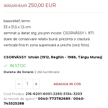
250,00 EUR
300,00 EUR
basorelief, lemn
33 x 31,5 x 1,5 cm
semnat și datat stg. jos prin incizie: CSORVÁSSY I. 971.
stare de conservare relativ bună: prezintă o craclură
verticală fină în zona superioară a urechii (vezi foto)
CSORVÁSSY István
(1912, Reghin - 1986, Târgu Mureș)
IN STOC
Durata de livrare:
2 zile lucrătoare
ADAUGA IN COS
Cod Produs:
216-6201-6001-2265-5134-3203
Ai nevoie de ajutor?
0040-773782689
/
0040-
745525288