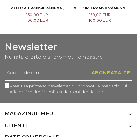
AUTOR TRANSILVĂNEAN,
AUTOR TRANSILVĂNEAN,
HOREA / NICOLA URSU
POPAS
150,00 EUR
150,00 EUR
100,00 EUR
100,00 EUR
Newsletter
Nu rata ofertele si promotiile noastre
Vreau sa primesc newsletter cu promotiile magazinului.
Afla mai multe in
Politica de Confidentialitate
MAGAZINUL MEU
CLIENTI