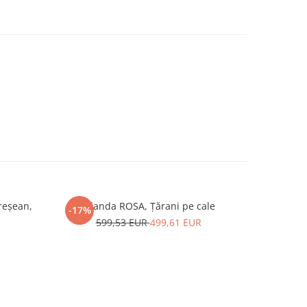
reșean,
Iolanda ROSA, Țărani pe cale
Gábor G
-17%
-10%
599,53 EUR
499,61 EUR
R
9