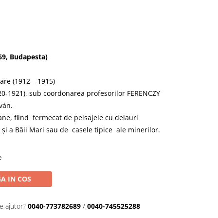
69, Budapesta)
are (1912 – 1915)
920-1921), sub coordonarea profesorilor FERENCZY
ván.
vane, fiind fermecat de peisajele cu delauri
și a Băii Mari sau de casele tipice ale minerilor.
e
A IN COS
e ajutor?
0040-773782689
/
0040-745525288