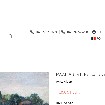
0040-773782689
0040-745525288
0,00
RO
PAÁL Albert, Peisaj ar
PAÁL Albert
1.398,91 EUR
ulei, pânză