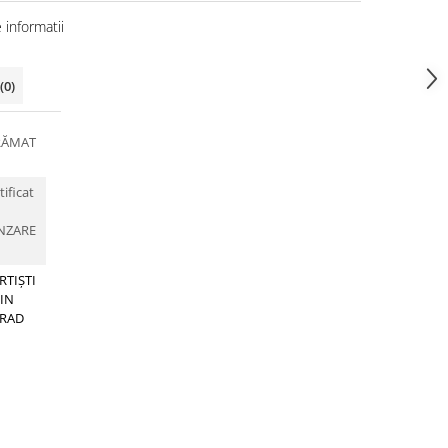
informatii
(0)
RĂMAT
tificat
NZARE
RTIȘTI
IN
RAD