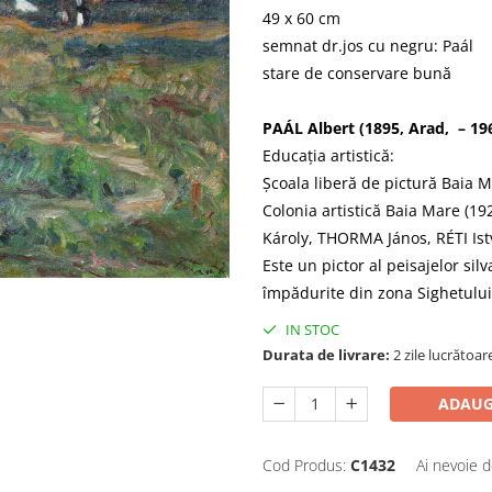
49 x 60 cm
semnat dr.jos cu negru: Paál
stare de conservare bună
PAÁL Albert (1895, Arad, – 19
Educația artistică:
Școala liberă de pictură Baia M
Colonia artistică Baia Mare (1
Károly, THORMA János, RÉTI Ist
Este un pictor al peisajelor sil
împădurite din zona Sighetului 
IN STOC
Durata de livrare:
2 zile lucrătoar
ADAUG
Cod Produs:
C1432
Ai nevoie d