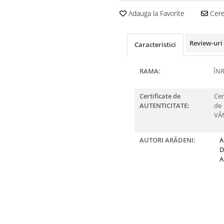
Adauga la Favorite
Cere 
Review-uri
Caracteristici
RAMA:
ÎN
Certificate de
Cer
AUTENTICITATE:
de
VÂ
AUTORI ARĂDENI:
A
D
A