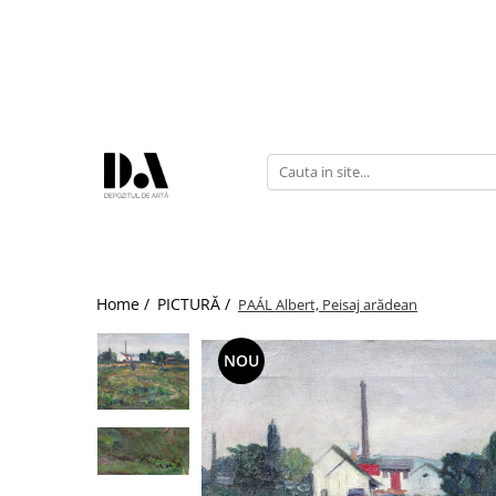
COLECȚII DE AUTOR
Marcel OLINESCU (1896-1992)
Petre ABRUDAN (1907-1979)
HEIM András (1946-2020)
Home /
PICTURĂ /
PAÁL Albert, Peisaj arădean
NOU