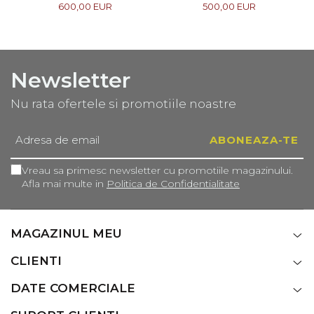
CASNICE, 1967
COMPOZIȚIE
600,00 EUR
500,00 EUR
Newsletter
Nu rata ofertele si promotiile noastre
Vreau sa primesc newsletter cu promotiile magazinului.
Afla mai multe in
Politica de Confidentialitate
MAGAZINUL MEU
CLIENTI
DATE COMERCIALE