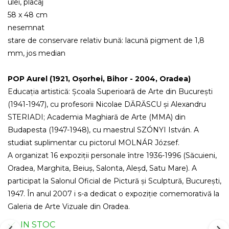
ulei, placaj
58 x 48 cm
nesemnat
stare de conservare relativ bună: lacună pigment de
1,8 
mm,
jos median
POP Aurel (1921, Oșorhei, Bihor - 2004, Oradea)
Educația artistică: Școala Superioară de Arte din București
(1941-1947), cu profesorii Nicolae DĂRĂSCU și Alexandru
STERIADI; Academia Maghiară de Arte (MMA) din
Budapesta (1947-1948), cu maestrul SZÓNYI István. A
studiat suplimentar cu pictorul MOLNÁR József.
A organizat 16 expoziții personale între 1936-1996 (Săcuieni,
Oradea, Marghita, Beiuș, Salonta, Aleșd, Satu Mare). A
participat la Salonul Oficial de Pictură și Sculptură, București,
1947. În anul 2007 i s-a dedicat o expoziție comemorativă la
Galeria de Arte Vizuale din Oradea.
IN STOC