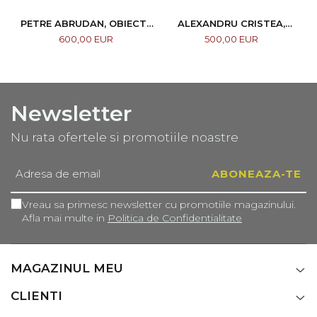
PETRE ABRUDAN, OBIECTE
ALEXANDRU CRISTEA,
CASNICE, 1967
COMPOZIȚIE
600,00 EUR
500,00 EUR
Newsletter
Nu rata ofertele si promotiile noastre
Vreau sa primesc newsletter cu promotiile magazinului.
Afla mai multe in
Politica de Confidentialitate
MAGAZINUL MEU
CLIENTI