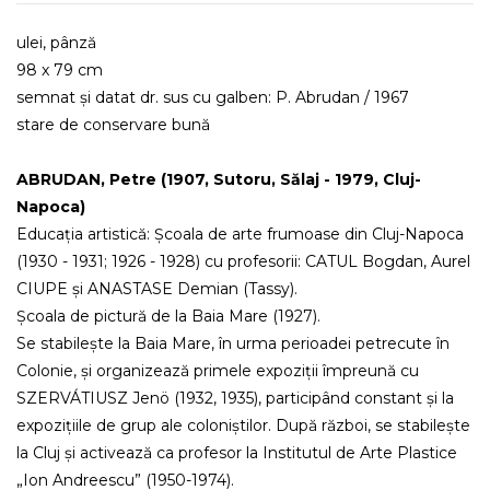
ulei, pânză
98 x 79 cm
semnat și datat dr. sus cu galben: P. Abrudan / 1967
stare de conservare bună
ABRUDAN, Petre (1907, Sutoru, Sălaj - 1979, Cluj-
Napoca)
Educația artistică: Școala de arte frumoase din Cluj-Napoca
(1930 - 1931; 1926 - 1928) cu profesorii: CATUL Bogdan, Aurel
CIUPE și ANASTASE Demian (Tassy).
Școala de pictură de la Baia Mare (1927).
Se stabilește la Baia Mare, în urma perioadei petrecute în
Colonie, și organizează primele expoziții împreună cu
SZERVÁTIUSZ Jenö (1932, 1935), participând constant și la
expozițiile de grup ale coloniștilor. După război, se stabilește
la Cluj și activează ca profesor la Institutul de Arte Plastice
„Ion Andreescu” (1950-1974).