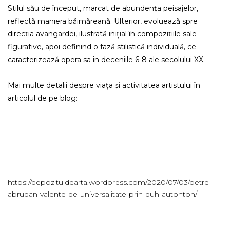
Stilul său de început, marcat de abundența peisajelor,
reflectă maniera băimăreană. Ulterior, evoluează spre
direcția avangardei, ilustrată inițial în compozițiile sale
figurative, apoi definind o fază stilistică individuală, ce
caracterizează opera sa în deceniile 6-8 ale secolului XX.
Mai multe detalii despre viața și activitatea artistului în
articolul de pe blog:
https://depozituldearta.wordpress.com/2020/07/03/petre-
abrudan-valente-de-universalitate-prin-duh-autohton/