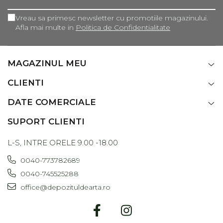
Vreau sa primesc newsletter cu promotiile magazinului.
Afla mai multe in
Politica de Confidentialitate
MAGAZINUL MEU
CLIENTI
DATE COMERCIALE
SUPORT CLIENTI
L-S, INTRE ORELE 9.00 -18.00
0040-773782689
0040-745525288
office@depozituldearta.ro