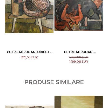
PETRE ABRUDAN, OBIECTE
PETRE ABRUDAN,
CASNICE, 1967
NESĂTULUL, 1965
599,53 EUR
1.298,99 EUR
1.199,06 EUR
PRODUSE SIMILARE