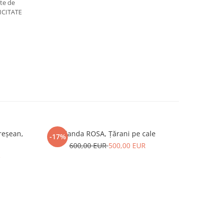
ate de
ICITATE
reșean,
Iolanda ROSA, Țărani pe cale
Gábor G
-17%
-10%
600,00 EUR
500,00 EUR
R
1.