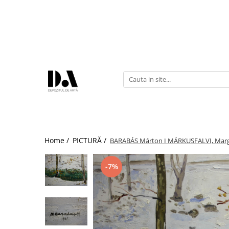
COLECȚII DE AUTOR
Marcel OLINESCU (1896-1992)
Petre ABRUDAN (1907-1979)
HEIM András (1946-2020)
Home /
PICTURĂ /
BARABÁS Márton I MÁRKUSFALVI, Margi
-7%