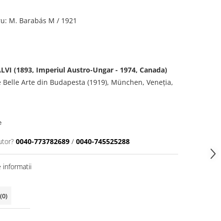
gru: M. Barabás M / 1921
I (1893, Imperiul Austro-Ungar - 1974, Canada)
e Belle Arte din Budapesta (1919), München, Veneția,
e
utor?
0040-773782689
/
0040-745525288
informatii
(0)