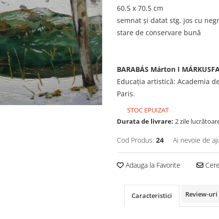
60,5 x 70,5 cm
semnat și datat stg. jos cu ne
stare de conservare bună
BARABÁS Márton I MÁRKUSFALV
Educația artistică: Academia d
Paris.
STOC EPUIZAT
Durata de livrare:
2 zile lucrătoar
Cod Produs:
24
Ai nevoie de aj
Adauga la Favorite
Cere 
Review-uri
Caracteristici