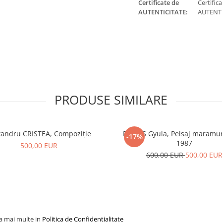
Certificate de
Certific
AUTENTICITATE:
AUTENT
PRODUSE SIMILARE
xandru CRISTEA, Compoziție
DUDÁS Gyula, Peisaj maramu
-17%
1987
500,00 EUR
600,00 EUR
500,00 EU
la mai multe in
Politica de Confidentialitate