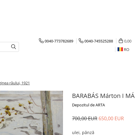
0040-773782689
0040-745525288
0,00
RO
nea râului, 1921
BARABÁS Márton I MÁR
Depozitul de ARTA
700,00 EUR
650,00 EUR
ulei, pânză