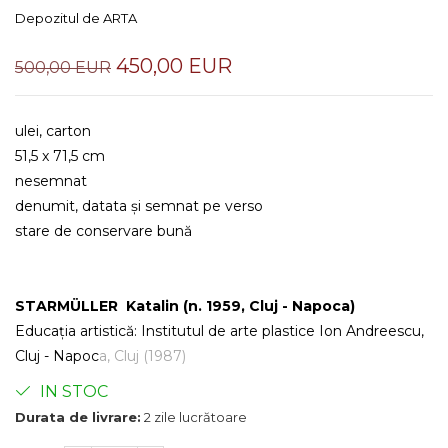
Depozitul de ARTA
450,00 EUR
500,00 EUR
ulei, carton
51,5 x 71,5 cm
nesemnat
denumit, datata și semnat pe verso
stare de conservare bună
STARMÜLLER Katalin (n. 1959, Cluj - Napoca)
Educația artistică: Institutul de arte plastice Ion Andreescu,
Cluj - Napoc
a, Cluj (1987)
IN STOC
Durata de livrare:
2 zile lucrătoare