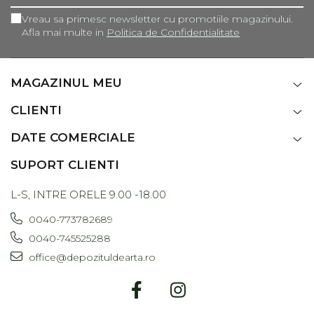
Vreau sa primesc newsletter cu promotiile magazinului.
Afla mai multe in
Politica de Confidentialitate
MAGAZINUL MEU
CLIENTI
DATE COMERCIALE
SUPORT CLIENTI
L-S, INTRE ORELE 9.00 -18.00
0040-773782689
0040-745525288
office@depozituldearta.ro