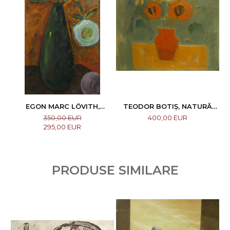
EGON MARC LÖVITH,
TEODOR BOTIȘ, NATURĂ
NATURĂ STATICĂ CU FLORI
STATICĂ CU FLORI, 1974
N
350,00 EUR
400,00 EUR
295,00 EUR
PRODUSE SIMILARE