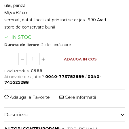
ulei, pânză
66,5 x 62 cm
semnat, datat, localizat prin incizie dr jos: 990 Arad
stare de conservare bună
IN STOC
Durata de livrare:
2 zile lucrătoare
ADAUGA IN COS
Cod Produs:
C988
Ai nevoie de ajutor?
0040-773782689
/
0040-
745525288
Adauga la Favorite
Cere informatii
Descriere
AUTORI CONTEMPORANI:
AUTORI ROMÂNI