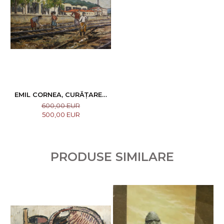
EMIL CORNEA, CURĂȚAREA
DRUMULUI DE FIER
600,00 EUR
500,00 EUR
PRODUSE SIMILARE