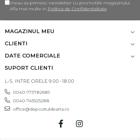
Vreau sa primesc newsletter cu promotiile magazinului.
Afla mai multe in
Politica de Confidentialitate
MAGAZINUL MEU
CLIENTI
DATE COMERCIALE
SUPORT CLIENTI
L-S, INTRE ORELE 9.00 -18.00
0040-773782689
0040-745525288
office@depozituldearta.ro