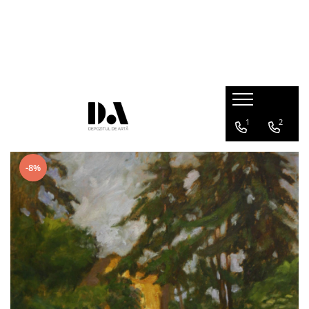
COLECȚII DE AUTOR
Marcel OLINESCU (1896-1992)
Petre ABRUDAN (1907-1979)
HEIM András (1946-2020)
1
2
-8%