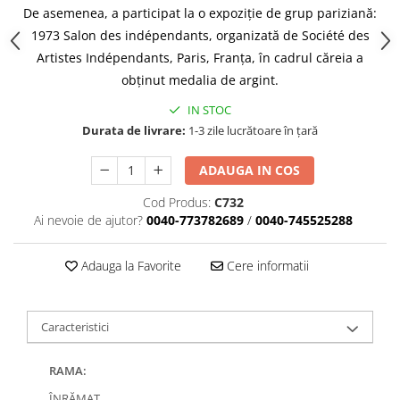
De asemenea, a participat la o expoziție de grup pariziană:
1973 Salon des indépendants, organizată de Société des
Artistes Indépendants, Paris, Franța, în cadrul căreia a
obținut medalia de argint.
IN STOC
Durata de livrare:
1-3 zile lucrătoare în țară
ADAUGA IN COS
Cod Produs:
C732
Ai nevoie de ajutor?
0040-773782689
/
0040-745525288
Adauga la Favorite
Cere informatii
Caracteristici
RAMA:
ÎNRĂMAT