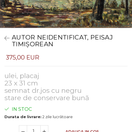
AUTOR NEIDENTIFICAT, PEISAJ
TIMIȘOREAN
375,00 EUR
ulei, placaj
23 x 31 cm
semnat dr.jos cu negru
stare de conservare bună
IN STOC
Durata de livrare:
2 zile lucrătoare
ADAUGA IN COS