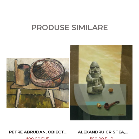
PRODUSE SIMILARE
PETRE ABRUDAN, OBIECTE
ALEXANDRU CRISTEA,
CASNICE, 1967
COMPOZIȚIE
600,00 EUR
500,00 EUR