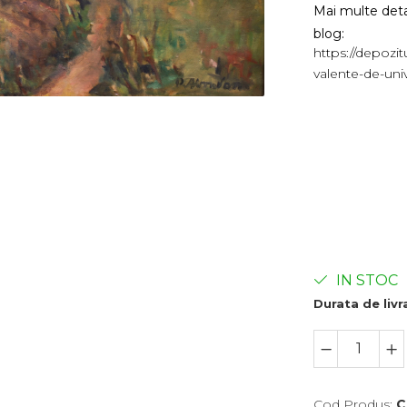
Mai multe detali
blog:
https://depozi
valente-de-uni
IN STOC
Durata de livr
Cod Produs:
C