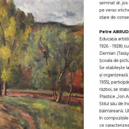
semnat dr. jos
pe verso etich
stare de cons
Petre ABRUDAN
Educația artist
1926 - 1928) c
Demian (Tassy)
Școala de pictu
Se stabilește l
și organizează
1935), particip
război, se stabi
Plastice „Ion 
Stilul său de 
băimăreană. Ult
în compozițiile 
ce caracterizea