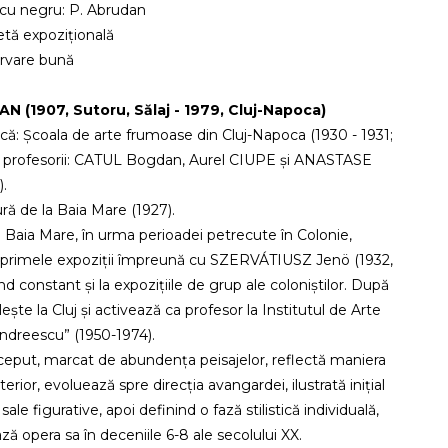
 cu negru: P. Abrudan
etă expozițională
ervare bună
 (1907, Sutoru, Sălaj - 1979, Cluj-Napoca)
ică: Școala de arte frumoase din Cluj-Napoca (1930 - 1931;
u profesorii: CATUL Bogdan, Aurel CIUPE și ANASTASE
.
ră de la Baia Mare (1927).
a Baia Mare, în urma perioadei petrecute în Colonie,
 primele expoziții împreună cu SZERVÁTIUSZ Jenö (1932,
ând constant și la expozițiile de grup ale coloniștilor. După
lește la Cluj și activează ca profesor la Institutul de Arte
Andreescu” (1950-1974).
început, marcat de abundența peisajelor, reflectă maniera
erior, evoluează spre direcția avangardei, ilustrată inițial
sale figurative, apoi definind o fază stilistică individuală,
ză opera sa în deceniile 6-8 ale secolului XX.