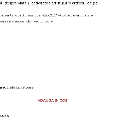
i despre viața și activitatea artistului în articolul de pe
tuldearta.wordpress.com/2020/07/03/petre-abrudan-
versalitate-prin-duh-autohton/
are:
2 zile lucrătoare
ADAUGA IN COS
1436