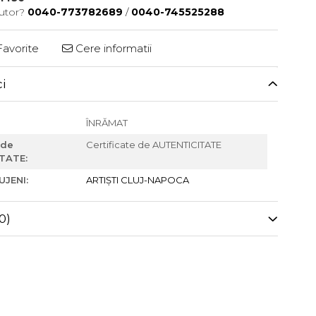
jutor?
0040-773782689
/
0040-745525288
avorite
Cere informatii
ci
ÎNRĂMAT
 de
Certificate de AUTENTICITATE
TATE:
UJENI:
ARTIȘTI CLUJ-NAPOCA
0)