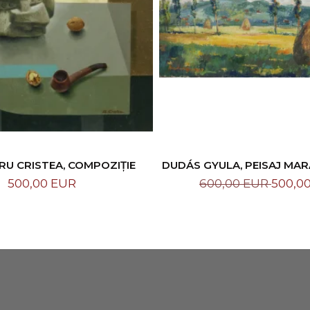
U CRISTEA, COMPOZIȚIE
DUDÁS GYULA, PEISAJ MA
1987
500,00 EUR
600,00 EUR
500,0