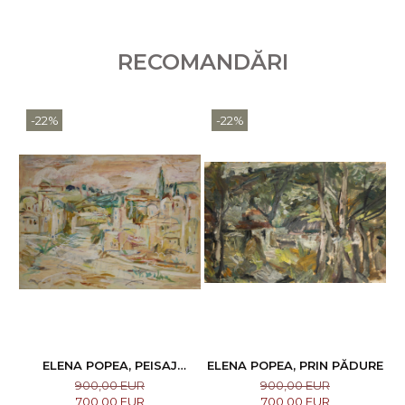
RECOMANDĂRI
-22%
-22%
ELENA POPEA, PEISAJ
ELENA POPEA, PRIN PĂDURE
CITADIN MEDITERANEAN
900,00 EUR
900,00 EUR
700,00 EUR
700,00 EUR