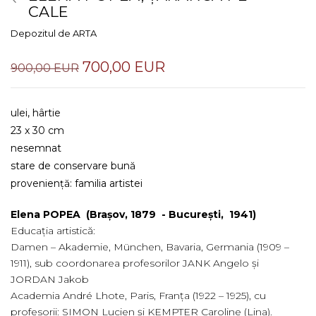
CALE
Depozitul de ARTA
700,00 EUR
900,00 EUR
ulei, hârtie
23 x 30 cm
nesemnat
stare de conservare bună
proveniență: familia artistei
Elena POPEA (Brașov, 1879 - București, 1941)
Educația artistică:
Damen – Akademie, München, Bavaria, Germania (1909 –
1911), sub coordonarea profesorilor JANK Angelo și
JORDAN Jakob
Academia André Lhote, Paris, Franța (1922 – 1925), cu
profesorii: SIMON Lucien și KEMPTER Caroline (Lina).