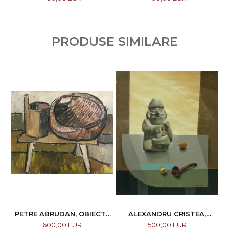
PRODUSE SIMILARE
PETRE ABRUDAN, OBIECTE
ALEXANDRU CRISTEA,
CASNICE, 1967
COMPOZIȚIE
600,00 EUR
500,00 EUR