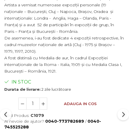
Artista a vernisat numeroase expoziții personale (19
naționale – București, Cluj – Napoca, Brașov, Oradea și
internaționale: Londra - Anglia, Haga – Olanda, Paris -
Franța) și a avut 52 de participări în expoziții de grup, în
Paris – Franța și București - România.
De asemenea, i-au fost dedicate 4 expoziții retrospective, în
cadrul muzeelor naționale de artă (Cluj - 1975 și Brașov –
1979, 1997, 2010).
A fost distinsă cu Medalia de aur, în cadrul Expoziției
internaționale de la Roma - Italia, 1909 și cu Medalia Clasa I,
București – România, 1921.
IN STOC
Durata de livrare:
2 zile lucrătoare
ADAUGA IN COS
Cod Produs:
C1079
Ai nevoie de ajutor?
0040-773782689
/
0040-
745525288