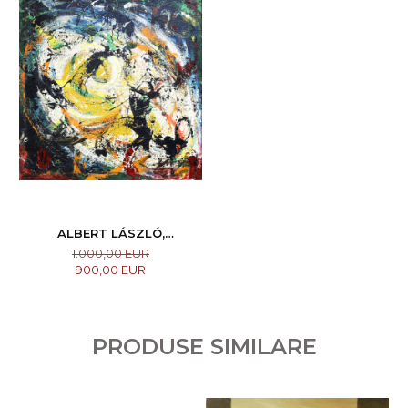
ALBERT LÁSZLÓ,
COMPOZIȚIE STELARĂ, 1970
1.000,00 EUR
900,00 EUR
PRODUSE SIMILARE