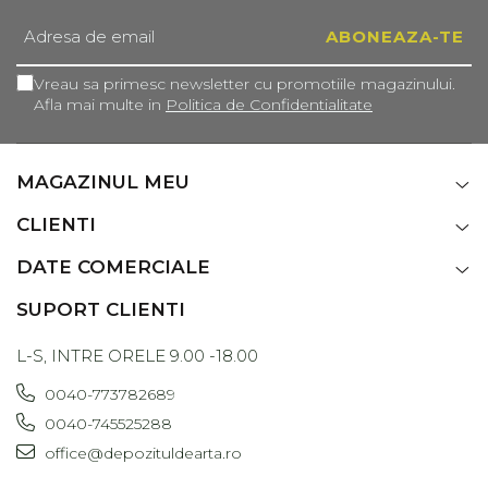
Vreau sa primesc newsletter cu promotiile magazinului.
Afla mai multe in
Politica de Confidentialitate
MAGAZINUL MEU
CLIENTI
DATE COMERCIALE
SUPORT CLIENTI
L-S, INTRE ORELE 9.00 -18.00
0040-773782689
0040-745525288
office@depozituldearta.ro