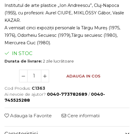
Institutul de arte plastice „Ion Andreescu”, Cluj-Napoca
(1955), cu profesorii: Aurel CIUPE, MIKLÓSSY Gábor, Vasile
KAZAR.
A vernisat cinci expoziții personale la Târgu Mureș (1975,
1976), Odorheiu Secuiesc (1979),Târgu secuiesc (1980),
Miercurea Ciuc (1980).
IN STOC
Durata de livrare:
2 zile lucrătoare
ADAUGA IN COS
Cod Produs:
C1363
Ai nevoie de ajutor?
0040-773782689
/
0040-
745525288
Adauga la Favorite
Cere informatii
Caracteristici