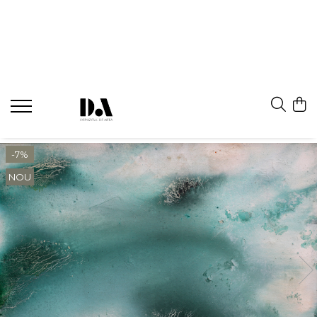
-7%
NOU