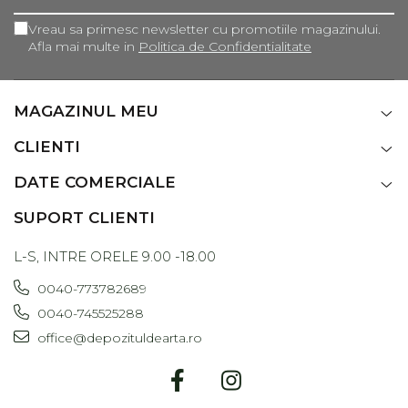
Vreau sa primesc newsletter cu promotiile magazinului.
Afla mai multe in
Politica de Confidentialitate
MAGAZINUL MEU
CLIENTI
DATE COMERCIALE
SUPORT CLIENTI
L-S, INTRE ORELE 9.00 -18.00
0040-773782689
0040-745525288
office@depozituldearta.ro