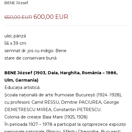
BENE József
600,00 EUR
650,00 EUR
ulei, pânză
56 x 39 cm
semnat dr. jos cu indigo: Bene
stare de conservare bună
BENE József (1903, Daia, Harghita, România – 1986,
Ulm, Germania)
Educația artistică:
Școala națională de arte frumoase București (1924 -1928),
cu profesorii: Camil RESSU, Dimitrie PACIUREA, George
DEMETRESCU MIREA, Constantin PETRESCU.
Colonia de creație Baia Mare (1925, 1928)
În perioada 1927 – 1978 a participat la optsprezece expoziții
personale naționale (Brașov, Sfântu Gheorghe, București,