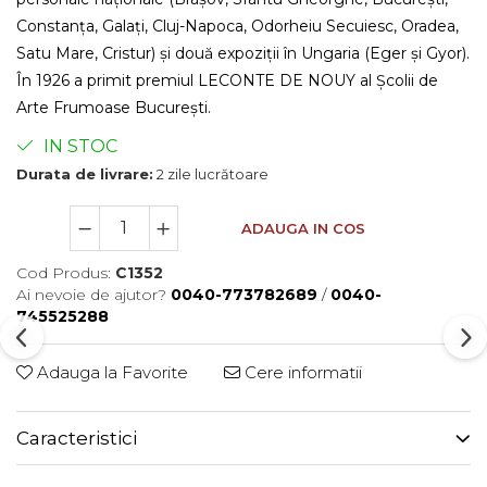
Constanța, Galați, Cluj-Napoca, Odorheiu Secuiesc, Oradea,
Satu Mare, Cristur) și două expoziții în Ungaria (Eger și Gyor).
În 1926 a primit premiul LECONTE DE NOUY al Școlii de
Arte Frumoase București.
IN STOC
Durata de livrare:
2 zile lucrătoare
ADAUGA IN COS
Cod Produs:
C1352
Ai nevoie de ajutor?
0040-773782689
/
0040-
745525288
Adauga la Favorite
Cere informatii
Caracteristici