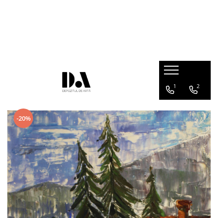
COLECȚII DE AUTOR
Marcel OLINESCU (1896-1992)
Petre ABRUDAN (1907-1979)
HEIM András (1946-2020)
1
2
-20%