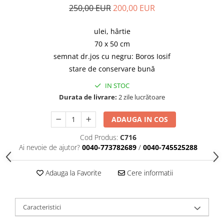
250,00 EUR
200,00 EUR
ulei, hârtie
70 x 50 cm
semnat dr.jos cu negru: Boros Iosif
stare de conservare bună
IN STOC
Durata de livrare:
2 zile lucrătoare
ADAUGA IN COS
Cod Produs:
C716
Ai nevoie de ajutor?
0040-773782689
/
0040-745525288
Adauga la Favorite
Cere informatii
Caracteristici