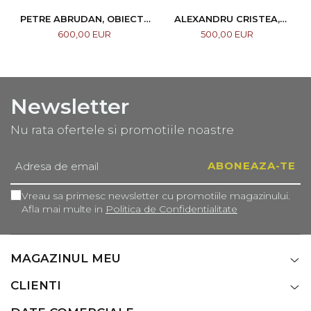
PETRE ABRUDAN, OBIECTE
ALEXANDRU CRISTEA,
CASNICE, 1967
COMPOZIȚIE
600,00 EUR
500,00 EUR
Newsletter
Nu rata ofertele si promotiile noastre
Vreau sa primesc newsletter cu promotiile magazinului.
Afla mai multe in
Politica de Confidentialitate
MAGAZINUL MEU
CLIENTI