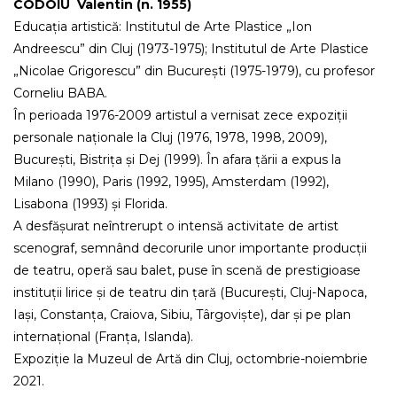
CODOIU Valentin (n. 1955)
Educația artistică: Institutul de Arte Plastice „Ion
Andreescu” din Cluj (1973-1975); Institutul de Arte Plastice
„Nicolae Grigorescu” din București (1975-1979), cu profesor
Corneliu BABA.
În perioada 1976-2009 artistul a vernisat zece expoziții
personale naționale la Cluj (1976, 1978, 1998, 2009),
București, Bistrița și Dej (1999). În afara țării a expus la
Milano (1990), Paris (1992, 1995), Amsterdam (1992),
Lisabona (1993) și Florida.
A desfășurat neîntrerupt o intensă activitate de artist
scenograf, semnând decorurile unor importante producții
de teatru, operă sau balet, puse în scenă de prestigioase
instituții lirice și de teatru din țară (București, Cluj-Napoca,
Iași, Constanța, Craiova, Sibiu, Târgoviște), dar și pe plan
internațional (Franța, Islanda).
Expoziție la Muzeul de Artă din Cluj, octombrie-noiembrie
2021.