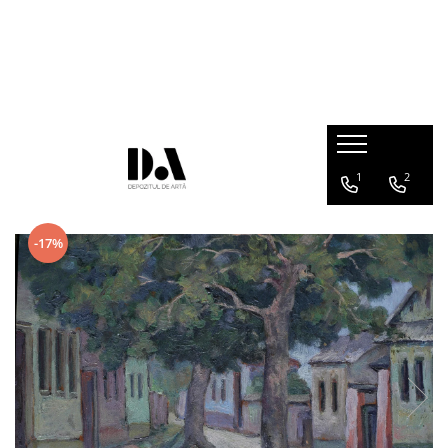
COLECȚII DE AUTOR
Marcel OLINESCU (1896-1992)
Petre ABRUDAN (1907-1979)
HEIM András (1946-2020)
1
2
-17%