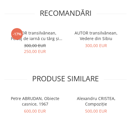
RECOMANDĂRI
AUTOR transilvănean,
AUTOR transilvănean,
-17%
Peisaj de iarnă cu târg și
Vedere din Sibiu
case
300,00 EUR
300,00 EUR
250,00 EUR
PRODUSE SIMILARE
Petre ABRUDAN, Obiecte
Alexandru CRISTEA,
casnice, 1967
Compoziție
600,00 EUR
500,00 EUR