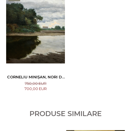
CORNELIU MINIȘAN, NORI DE
TOAMNĂ, 1911
750,00 EUR
700,00 EUR
PRODUSE SIMILARE