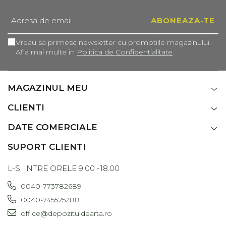
Vreau sa primesc newsletter cu promotiile magazinului.
Afla mai multe in
Politica de Confidentialitate
MAGAZINUL MEU
CLIENTI
DATE COMERCIALE
SUPORT CLIENTI
L-S, INTRE ORELE 9.00 -18.00
0040-773782689
0040-745525288
office@depozituldearta.ro