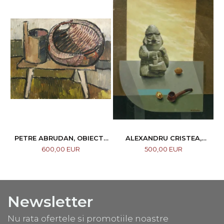
PETRE ABRUDAN, OBIECTE
ALEXANDRU CRISTEA,
CASNICE, 1967
COMPOZIȚIE
600,00 EUR
500,00 EUR
Newsletter
Nu rata ofertele si promotiile noastre