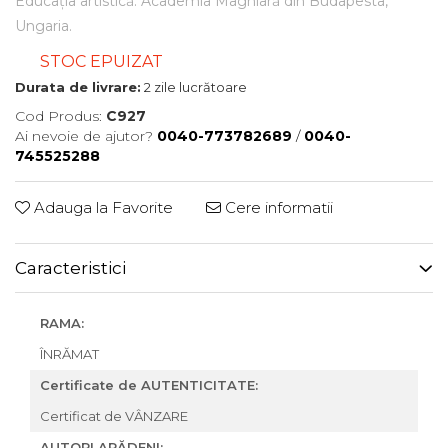
Educația artistică: Academia Maghiară din Budapesta,
Ungaria.
STOC EPUIZAT
Durata de livrare:
2 zile lucrătoare
Cod Produs:
C927
Ai nevoie de ajutor?
0040-773782689
/
0040-
745525288
Adauga la Favorite
Cere informatii
Caracteristici
RAMA:
ÎNRĂMAT
Certificate de AUTENTICITATE:
Certificat de VÂNZARE
AUTORI ARĂDENI: