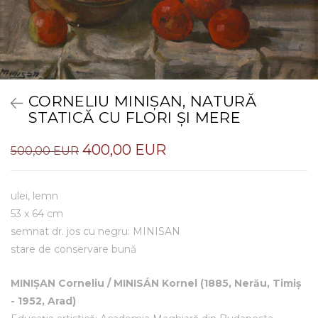
CORNELIU MINIȘAN, NATURĂ
STATICĂ CU FLORI ȘI MERE
400,00 EUR
500,00 EUR
ulei, lemn
53 x 64 cm
semnat dr. jos cu negru: MINISAN
stare de conservare bună
MINIȘAN Corneliu
/ MINISÁN Kornel (1885, Nerău, Timiș
- 1952, Arad)