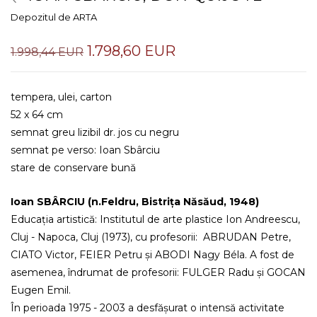
Depozitul de ARTA
1.798,60 EUR
1.998,44 EUR
tempera, ulei, carton
52 x 64 cm
semnat greu lizibil dr. jos cu negru
semnat pe verso: Ioan Sbârciu
stare de conservare bună
Ioan SBÂRCIU (n.Feldru, Bistrița Năsăud, 1948)
Educația artistică: Institutul de arte plastice Ion Andreescu,
Cluj - Napoca, Cluj (1973), cu profesorii: ABRUDAN Petre,
CIATO Victor, FEIER Petru și ABODI Nagy Béla. A fost de
asemenea, îndrumat de profesorii: FULGER Radu și GOCAN
Eugen Emil.
În perioada 1975 - 2003 a desfășurat o intensă activitate