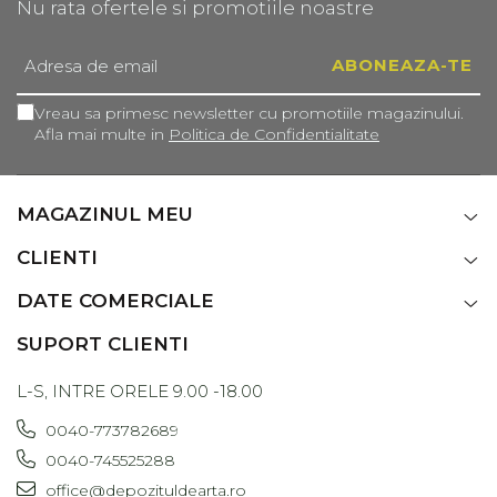
Nu rata ofertele si promotiile noastre
Vreau sa primesc newsletter cu promotiile magazinului.
Afla mai multe in
Politica de Confidentialitate
MAGAZINUL MEU
CLIENTI
DATE COMERCIALE
SUPORT CLIENTI
L-S, INTRE ORELE 9.00 -18.00
0040-773782689
0040-745525288
office@depozituldearta.ro