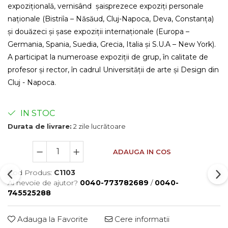
expozițională, vernisând șaisprezece expoziți personale
naționale (Bistriîa – Năsăud, Cluj-Napoca, Deva, Constanța)
și douăzeci și șase expoziții internaționale (Europa –
Germania, Spania, Suedia, Grecia, Italia și S.U.A – New York).
A participat la numeroase expoziții de grup, în calitate de
profesor și rector, în cadrul Universității de arte și Design din
Cluj - Napoca.
IN STOC
Durata de livrare:
2 zile lucrătoare
ADAUGA IN COS
Cod Produs:
C1103
Ai nevoie de ajutor?
0040-773782689
/
0040-
745525288
Adauga la Favorite
Cere informatii