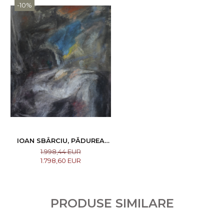
-10%
IOAN SBÂRCIU, PĂDUREA
NEAGRĂ
1.998,44 EUR
1.798,60 EUR
PRODUSE SIMILARE