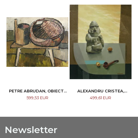
PETRE ABRUDAN, OBIECTE
ALEXANDRU CRISTEA,
CASNICE, 1967
COMPOZIȚIE
599,53 EUR
499,61 EUR
Newsletter