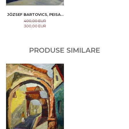
JÓZSEF BARTOVICS, PEISAJ
HIBERNAL
400,00 EUR
300,00 EUR
PRODUSE SIMILARE