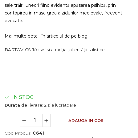
sale trăiri, uneori fiind evidentă apăsarea psihică, prin
contopirea în masa grea a zidurilor medievale, frecvent
evocate.
Mai multe detalii în articolul de pe blog:
BARTOVICS József și atracția „alterității stilistice”
IN STOC
Durata de livrare:
2 zile lucrătoare
ADAUGA IN COS
Cod Produs:
C641