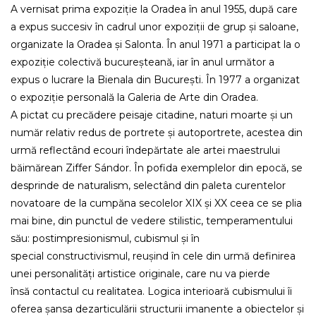
A vernisat prima expoziție la Oradea în anul 1955, după care
a expus succesiv în cadrul unor expoziții de grup și saloane,
organizate la Oradea și Salonta. În anul 1971 a participat la o
expoziție colectivă bucureșteană, iar în anul următor a
expus o lucrare la Bienala din București. În 1977 a organizat
o expoziție personală la Galeria de Arte din Oradea.
A pictat cu precădere peisaje citadine, naturi moarte și un
număr relativ redus de portrete și autoportrete, acestea din
urmă reflectând ecouri îndepărtate ale artei maestrului
băimărean Ziffer Sándor. În pofida exemplelor din epocă, se
desprinde de naturalism, selectând din paleta curentelor
novatoare de la cumpăna secolelor XIX și XX ceea ce se plia
mai bine, din punctul de vedere stilistic, temperamentului
său: postimpresionismul, cubismul și în
special constructivismul, reușind în cele din urmă definirea
unei personalități artistice originale, care nu va pierde
însă contactul cu realitatea. Logica interioară cubismului îi
oferea șansa dezarticulării structurii imanente a obiectelor și