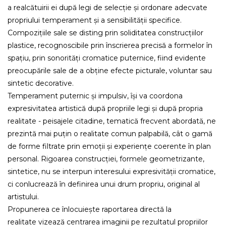
a realcătuirii ei după legi de selecție și ordonare adecvate
propriului temperament și a sensibilității specifice.
Compozițiile sale se disting prin soliditatea construcțiilor
plastice, recognoscibile prin înscrierea precisă a formelor în
spațiu, prin sonorități cromatice puternice, fiind evidente
preocupările sale de a obține efecte picturale, voluntar sau
sintetic decorative.
Temperament puternic și impulsiv, își va coordona
expresivitatea artistică după propriile legi și după propria
realitate - peisajele citadine, tematică frecvent abordată, ne
prezintă mai puțin o realitate comun palpabilă, cât o gamă
de forme filtrate prin emoții și experiențe coerente în plan
personal. Rigoarea construcției, formele geometrizante,
sintetice, nu se interpun interesului expresivității cromatice,
ci conlucrează în definirea unui drum propriu, original al
artistului.
Propunerea ce înlocuiește raportarea directă la
realitate vizează centrarea imaginii pe rezultatul propriilor