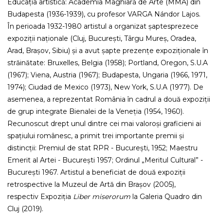
Educația artistică: Academia Maghiară de Arte (MMA) din
Budapesta (1936-1939), cu profesor VARGA Nándor Lajos.
În perioada 1932-1980 artistul a organizat șaptesprezece
expoziții naționale (Cluj, București, Târgu Mureș, Oradea,
Arad, Brașov, Sibiu) și a avut șapte prezențe expoziționale în
străinătate: Bruxelles, Belgia (1958); Portland, Oregon, S.U.A
(1967); Viena, Austria (1967); Budapesta, Ungaria (1966, 1971,
1974); Ciudad de Mexico (1973), New York, S.U.A (1977). De
asemenea, a reprezentat România în cadrul a două expoziții
de grup integrate Bienalei de la Veneția (1954, 1960).
Recunoscut drept unul dintre cei mai valoroși graficieni ai
spațiului românesc, a primit trei importante premii și
distincții: Premiul de stat RPR - București, 1952; Maestru
Emerit al Artei - București 1957; Ordinul „Meritul Cultural” -
București 1967. Artistul a beneficiat de două expoziții
retrospective la Muzeul de Artă din Brașov (2005),
respectiv Expoziția
Liber miserorum
la Galeria Quadro din
Cluj (2019).