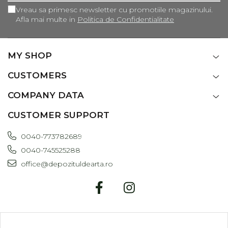
Vreau sa primesc newsletter cu promotiile magazinului.
Afla mai multe in
Politica de Confidentialitate
MY SHOP
CUSTOMERS
COMPANY DATA
CUSTOMER SUPPORT
0040-773782689
0040-745525288
office@depozituldearta.ro