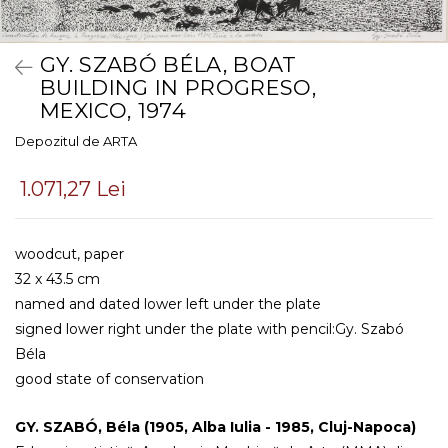
GY. SZABÓ BÉLA, BOAT
BUILDING IN PROGRESO,
MEXICO, 1974
Depozitul de ARTA
1.071,27 Lei
woodcut, paper
32 x 43.5 cm
named and dated lower left under the plate
signed lower right under the plate with pencil:Gy. Szabó
Béla
good state of conservation
GY. SZABÓ, Béla (1905, Alba Iulia - 1985, Cluj-Napoca)